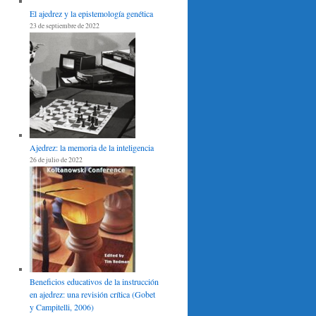
El ajedrez y la epistemología genética
23 de septiembre de 2022
Ajedrez: la memoria de la inteligencia
26 de julio de 2022
Beneficios educativos de la instrucción
en ajedrez: una revisión crítica (Gobet
y Campitelli, 2006)