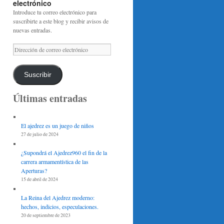
electrónico
Introduce tu correo electrónico para
suscribirte a este blog y recibir avisos de
nuevas entradas.
Dirección
de
correo
electrónico
Suscribir
Últimas entradas
El ajedrez es un juego de niños
27 de julio de 2024
¿Supondrá el Ajedrez960 el fin de la
carrera armamentística de las
Aperturas?
15 de abril de 2024
La Reina del Ajedrez moderno:
hechos, indicios, especulaciones.
20 de septiembre de 2023