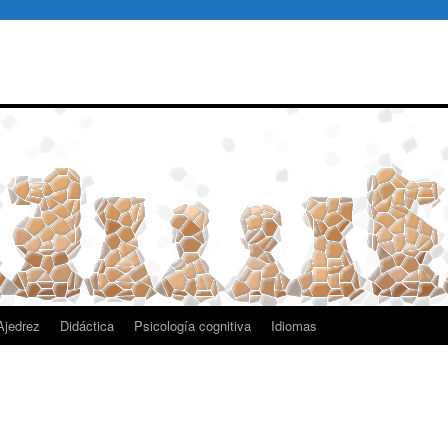
 Ajedrez
Didáctica
Psicología cognitiva
Idiomas