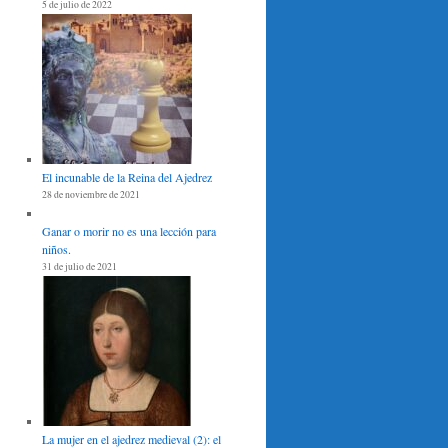
5 de julio de 2022
El incunable de la Reina del Ajedrez
28 de noviembre de 2021
Ganar o morir no es una lección para
niños.
31 de julio de 2021
La mujer en el ajedrez medieval (2): el