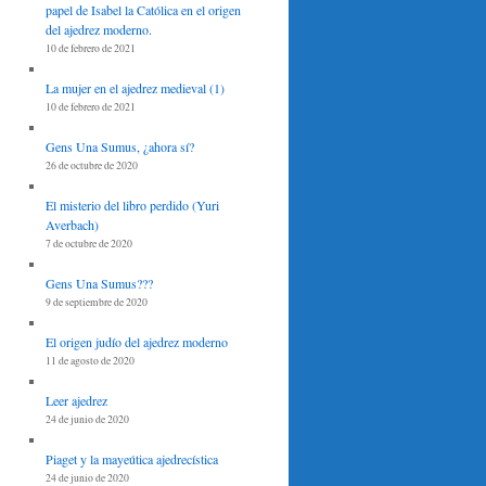
papel de Isabel la Católica en el origen
del ajedrez moderno.
10 de febrero de 2021
La mujer en el ajedrez medieval (1)
10 de febrero de 2021
Gens Una Sumus, ¿ahora sí?
26 de octubre de 2020
El misterio del libro perdido (Yuri
Averbach)
7 de octubre de 2020
Gens Una Sumus???
9 de septiembre de 2020
El origen judío del ajedrez moderno
11 de agosto de 2020
Leer ajedrez
24 de junio de 2020
Piaget y la mayeútica ajedrecística
24 de junio de 2020