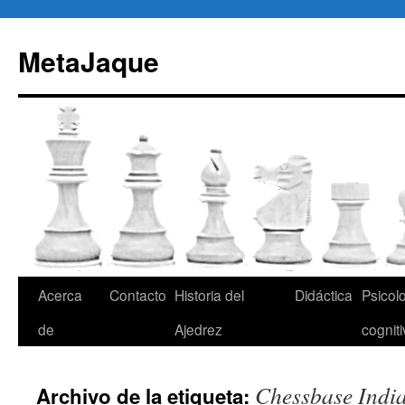
Saltar
al
MetaJaque
contenido
Acerca
Contacto
Historia del
Didáctica
Psicol
de
Ajedrez
cognit
Chessbase Indi
Archivo de la etiqueta: