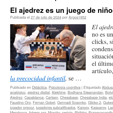
El ajedrez es un juego de niñ
Publicada el
27 de julio de 2024
por
Argos1952
El ajedr
no es un
clicks, 
condens
situació
el últim
artículo
la precocidad infantil
,
se …
Publicado en
Didáctica
,
Psicología cognitiva
|
Etiquetado
Abdusa
analógico
,
ajedrez digital
,
Alekhine
,
Bodhana Siwanandan
,
Botv
Ajedrez
,
Capablanca
,
Carlsen
,
Chessbase
,
Chessbase India
,
el
Faustino Oro
,
Fernan Gobet
,
Gennadi Sosonko
,
Glicko-2
,
Guke
jugador precoz
,
jugadores subcalificados
,
Karpov
,
Kasparov
,
La
Mendonça
,
lichess.org
,
Morphy
,
pericia
,
Philidor
,
Praggnanandh