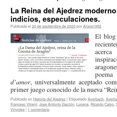
La Reina del Ajedrez moderno
indicios, especulaciones.
Publicada el
20 de septiembre de 2023
por
Argos1952
El blog
recien
acerc
inspir
aragone
poema
d’amor
, universalmente aceptado como
primer juego conocido de la nueva “Re
Publicado en
Historia del Ajedrez
|
Etiquetado
Averbach
,
Averba
Francesc Vicent
,
Jose Antonio Garzón
,
Lucena
,
Ricardo Calvo
,
Vinyoles
|
1 comentario