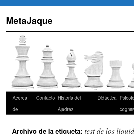
Saltar
al
MetaJaque
contenido
Acerca
Contacto
Historia del
Didáctica
Psicol
de
Ajedrez
cognit
test de los líqui
Archivo de la etiqueta: