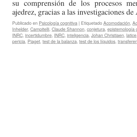
su comprensión de los procesos men
ajedrez,
gr
a
cias a las
investigaciones de
Publicado en
Psicología cognitiva
|
Etiquetado
Acomodación
,
Ad
Inhelder
,
Campitelli
,
Claude Shannon
,
conjetura
,
epistemología 
INRC
,
incertidumbre
,
INRC
,
inteligencia
,
Johan Christiaen
,
latice
pericia
,
Piaget
,
test de la balanza
,
test de los líquidos
,
transfere