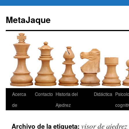
Saltar
al
MetaJaque
contenido
Acerca
Contacto
Historia del
Didáctica
Psicol
de
Ajedrez
cognit
visor de ajedrez
Archivo de la etiqueta: