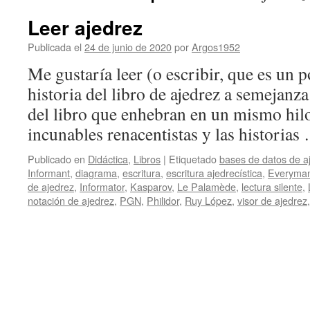
Leer ajedrez
Publicada el
24 de junio de 2020
por
Argos1952
Me gustaría leer (o escribir, que es un
historia del libro de ajedrez a semejanza
del libro que enhebran en un mismo hilo
incunables renacentistas y las historias
Publicado en
Didáctica
,
Libros
|
Etiquetado
bases de datos de a
Informant
,
diagrama
,
escritura
,
escritura ajedrecística
,
Everyma
de ajedrez
,
Informator
,
Kasparov
,
Le Palamède
,
lectura silente
,
notación de ajedrez
,
PGN
,
Philidor
,
Ruy López
,
visor de ajedrez