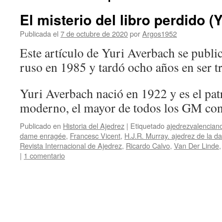
El misterio del libro perdido (
Publicada el
7 de octubre de 2020
por
Argos1952
Este artículo de Yuri Averbach se publi
ruso en 1985 y tardó ocho años en ser tr
Yuri Averbach nació en 1922 y es el patr
moderno, el mayor de todos los GM c
Publicado en
Historia del Ajedrez
|
Etiquetado
ajedrezvalencian
dame enragée
,
Francesc Vicent
,
H.J.R. Murray. ajedrez de la 
Revista Internacional de Ajedrez
,
Ricardo Calvo
,
Van Der Linde
|
1 comentario