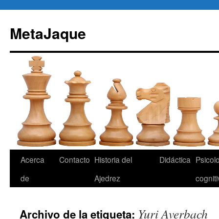
Saltar
al
MetaJaque
contenido
Acerca
Contacto
Historia del
Didáctica
Psicol
de
Ajedrez
cognit
Yuri Averbach
Archivo de la etiqueta: