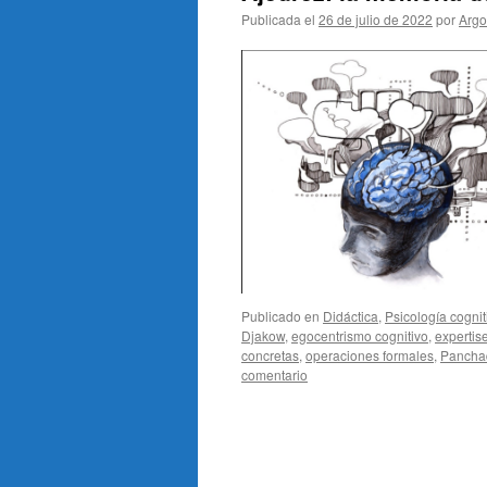
Publicada el
26 de julio de 2022
por
Arg
Publicado en
Didáctica
,
Psicología cognit
Djakow
,
egocentrismo cognitivo
,
expertis
concretas
,
operaciones formales
,
Pancha
comentario