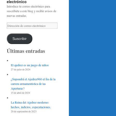
electrónico
Introduce tu correo electrónico para
suscribirte a este blog y recibir avisos de
nuevas entradas.
Dirección
de
correo
electrónico
Suscribir
Últimas entradas
El ajedrez es un juego de niños
27 de julio de 2024
¿Supondrá el Ajedrez960 el fin de la
carrera armamentística de las
Aperturas?
15 de abril de 2024
La Reina del Ajedrez moderno:
hechos, indicios, especulaciones.
20 de septiembre de 2023