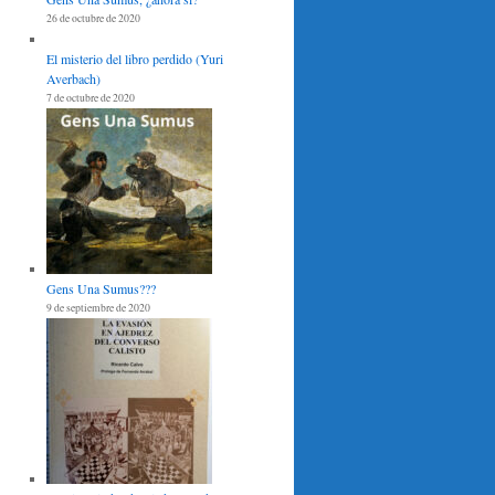
26 de octubre de 2020
El misterio del libro perdido (Yuri
Averbach)
7 de octubre de 2020
Gens Una Sumus???
9 de septiembre de 2020