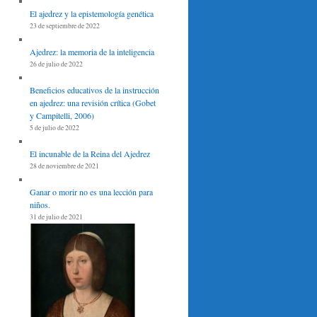
El ajedrez y la epistemología genética
23 de septiembre de 2022
Ajedrez: la memoria de la inteligencia
26 de julio de 2022
Beneficios educativos de la instrucción
en ajedrez: una revisión crítica (Gobet
y Campitelli, 2006)
5 de julio de 2022
El incunable de la Reina del Ajedrez
28 de noviembre de 2021
Ganar o morir no es una lección para
niños.
31 de julio de 2021