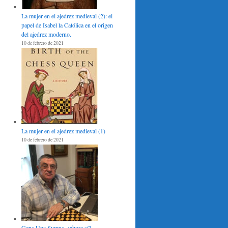
La mujer en el ajedrez medieval (2): el
papel de Isabel la Católica en el origen
del ajedrez moderno.
10 de febrero de 2021
La mujer en el ajedrez medieval (1)
10 de febrero de 2021
Gens Una Sumus, ¿ahora sí?