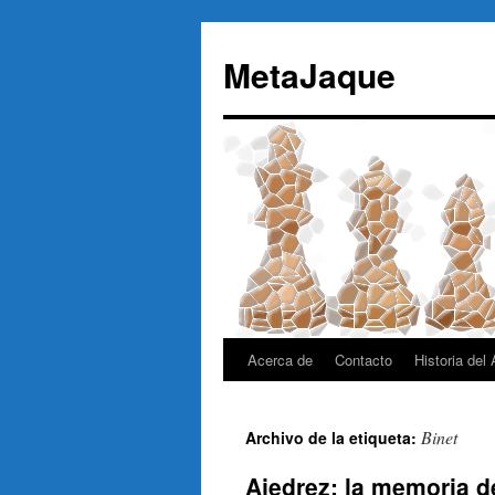
Saltar
al
MetaJaque
contenido
Acerca de
Contacto
Historia del
Binet
Archivo de la etiqueta:
Ajedrez: la memoria de