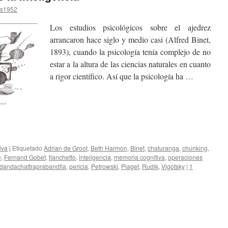
os1952
Los estudios psicológicos sobre el ajedrez
arrancaron hace siglo y medio casi (Alfred Binet,
1893), cuando la psicología tenía complejo de no
estar a la altura de las ciencias naturales en cuanto
a rigor científico. Así que la psicología ha
…
iva
|
Etiquetado
Adrian de Groot
,
Beth Harmon
,
Binet
,
chaturanga
,
chunking
,
e
,
Fernand Gobet
,
fianchetto
,
inteligencia
,
memoria cognitiva
,
operaciones
dandachattraprabandfia
,
pericia
,
Petrowski
,
Piaget
,
Rudik
,
Vigotsky
|
1